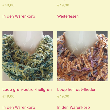
€
49,00
€
49,00
In den Warenkorb
Weiterlesen
Loop grün-petrol-hellgrün
Loop hellrost-flieder
€
49,00
€
49,00
In den Warenkorb
In den Warenkorb