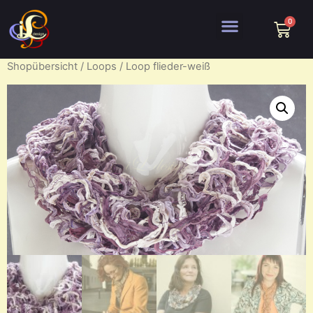
Shopübersicht
/
Loops
/ Loop flieder-weiß