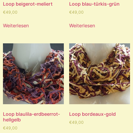
Loop beigerot-meliert
Loop blau-türkis-grün
€
49,00
€
49,00
Weiterlesen
Weiterlesen
Loop blaulila-erdbeerrot-
Loop bordeaux-gold
hellgelb
€
49,00
€
49,00