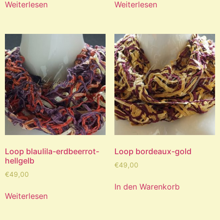
Weiterlesen
Weiterlesen
Loop blaulila-erdbeerrot-
Loop bordeaux-gold
hellgelb
€
49,00
€
49,00
In den Warenkorb
Weiterlesen