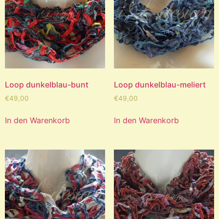
Loop dunkelblau-bunt
Loop dunkelblau-meliert
€
49,00
€
49,00
In den Warenkorb
In den Warenkorb