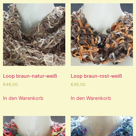
Loop braun-natur-weiß
Loop braun-rost-weiß
€
49,00
€
49,00
In den Warenkorb
In den Warenkorb