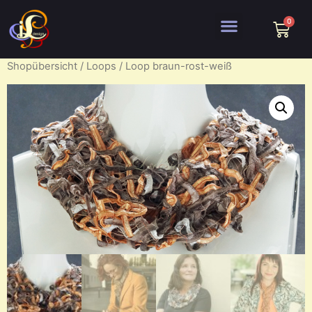
Shopübersicht
/
Loops
/ Loop braun-rost-weiß