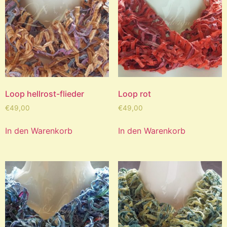
Loop hellrost-flieder
Loop rot
€
49,00
€
49,00
In den Warenkorb
In den Warenkorb