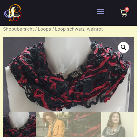
Shopübersicht
/
Loops
/ Loop schwarz-weinrot