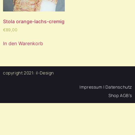
Stola orange-lachs-cremig
€
89,00
In den Warenkorb
copyright 2021:
il-Design
Impressum | Datenschutz
Shop AGB’s