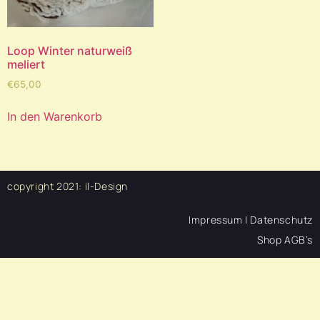
Loop Winter naturweiß
meliert
€
65,00
In den Warenkorb
copyright 2021:
il-Design
Impressum | Datenschutz
Shop AGB’s